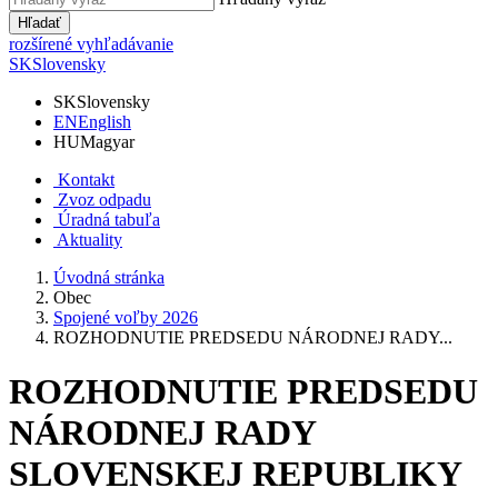
Hľadať
rozšírené vyhľadávanie
SK
Slovensky
SK
Slovensky
EN
English
HU
Magyar
Kontakt
Zvoz odpadu
Úradná tabuľa
Aktuality
Úvodná stránka
Obec
Spojené voľby 2026
ROZHODNUTIE PREDSEDU NÁRODNEJ RADY...
ROZHODNUTIE PREDSEDU
NÁRODNEJ RADY
SLOVENSKEJ REPUBLIKY