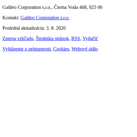
Galileo Corporation s.r.o., Čierna Voda 468, 925 06
Kontakt:
Galileo Corporation s.r.o.
Posledná aktualizácia: 3. 8. 2026
Zmena vzhľadu
,
Štruktúra stránok
,
RSS
,
Vytlačiť
Vyhlásenie o prístupnosti
,
Cookies
,
Webové sídlo