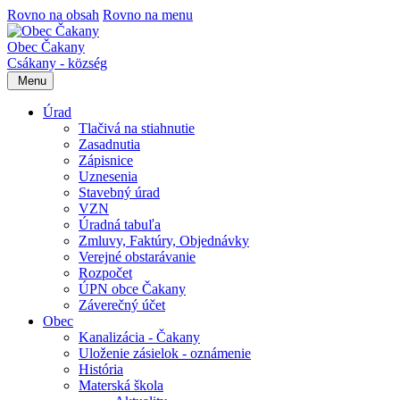
Rovno na obsah
Rovno na menu
Obec Čakany
Csákany - község
Menu
Úrad
Tlačivá na stiahnutie
Zasadnutia
Zápisnice
Uznesenia
Stavebný úrad
VZN
Úradná tabuľa
Zmluvy, Faktúry, Objednávky
Verejné obstarávanie
Rozpočet
ÚPN obce Čakany
Záverečný účet
Obec
Kanalizácia - Čakany
Uloženie zásielok - oznámenie
História
Materská škola