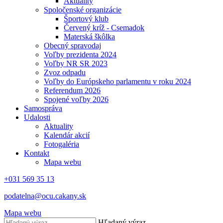
Aktuality
Spoločenské organizácie
Športový klub
Červený kríž - Csemadok
Materská škôlka
Obecný spravodaj
Voľby prezidenta 2024
Voľby NR SR 2023
Zvoz odpadu
Voľby do Európskeho parlamentu v roku 2024
Referendum 2026
Spojené voľby 2026
Samospráva
Udalosti
Aktuality
Kalendár akcií
Fotogaléria
Kontakt
Mapa webu
+031 569 35 13
podatelna@ocu.cakany.sk
Mapa webu
Hľadaný výraz