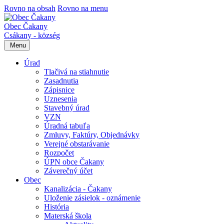
Rovno na obsah
Rovno na menu
Obec Čakany
Csákany - község
Menu
Úrad
Tlačivá na stiahnutie
Zasadnutia
Zápisnice
Uznesenia
Stavebný úrad
VZN
Úradná tabuľa
Zmluvy, Faktúry, Objednávky
Verejné obstarávanie
Rozpočet
ÚPN obce Čakany
Záverečný účet
Obec
Kanalizácia - Čakany
Uloženie zásielok - oznámenie
História
Materská škola