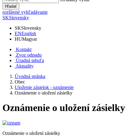
Hľadať
rozšírené vyhľadávanie
SK
Slovensky
SK
Slovensky
EN
English
HU
Magyar
Kontakt
Zvoz odpadu
Úradná tabuľa
Aktuality
Úvodná stránka
Obec
Uloženie zásielok - oznámenie
Oznámenie o uložení zásielky
Oznámenie o uložení zásielky
Oznámenie o uložení zásielky