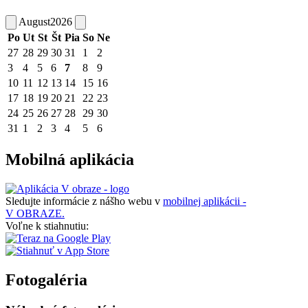
August
2026
Po
Ut
St
Št
Pia
So
Ne
27
28
29
30
31
1
2
3
4
5
6
7
8
9
10
11
12
13
14
15
16
17
18
19
20
21
22
23
24
25
26
27
28
29
30
31
1
2
3
4
5
6
Mobilná aplikácia
Sledujte informácie z nášho webu v
mobilnej aplikácii -
V OBRAZE.
Voľne k stiahnutiu:
Fotogaléria