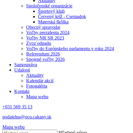
Aktuality
Spoločenské organizácie
Športový klub
Červený kríž - Csemadok
Materská škôlka
Obecný spravodaj
Voľby prezidenta 2024
Voľby NR SR 2023
Zvoz odpadu
Voľby do Európskeho parlamentu v roku 2024
Referendum 2026
Spojené voľby 2026
Samospráva
Udalosti
Aktuality
Kalendár akcií
Fotogaléria
Kontakt
Mapa webu
+031 569 35 13
podatelna@ocu.cakany.sk
Mapa webu
Hľadaný výraz