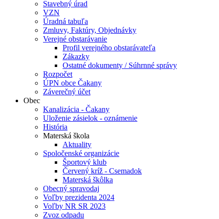
Stavebný úrad
VZN
Úradná tabuľa
Zmluvy, Faktúry, Objednávky
Verejné obstarávanie
Profil verejného obstarávateľa
Zákazky
Ostatné dokumenty / Súhrnné správy
Rozpočet
ÚPN obce Čakany
Záverečný účet
Obec
Kanalizácia - Čakany
Uloženie zásielok - oznámenie
História
Materská škola
Aktuality
Spoločenské organizácie
Športový klub
Červený kríž - Csemadok
Materská škôlka
Obecný spravodaj
Voľby prezidenta 2024
Voľby NR SR 2023
Zvoz odpadu