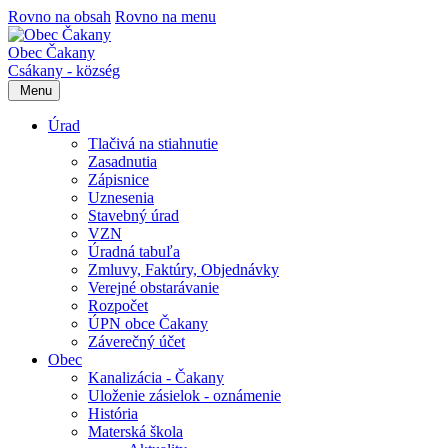
Rovno na obsah
Rovno na menu
Obec Čakany
Csákany - község
Menu
Úrad
Tlačivá na stiahnutie
Zasadnutia
Zápisnice
Uznesenia
Stavebný úrad
VZN
Úradná tabuľa
Zmluvy, Faktúry, Objednávky
Verejné obstarávanie
Rozpočet
ÚPN obce Čakany
Záverečný účet
Obec
Kanalizácia - Čakany
Uloženie zásielok - oznámenie
História
Materská škola