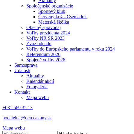
Aktuality
Spoločenské organizácie
Športový klub
Červený kríž - Csemadok
Materská škôlka
Obecný spravodaj
Voľby prezidenta 2024
Voľby NR SR 2023
Zvoz odpadu
Voľby do Európskeho parlamentu v roku 2024
Referendum 2026
Spojené voľby 2026
Samospráva
Udalosti
Aktuality
Kalendár akcií
Fotogaléria
Kontakt
Mapa webu
+031 569 35 13
podatelna@ocu.cakany.sk
Mapa webu
Hľadaný výraz