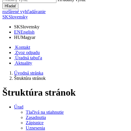
Hľadať
rozšírené vyhľadávanie
SK
Slovensky
SK
Slovensky
EN
English
HU
Magyar
Kontakt
Zvoz odpadu
Úradná tabuľa
Aktuality
Úvodná stránka
Štruktúra stránok
Štruktúra stránok
Úrad
Tlačivá na stiahnutie
Zasadnutia
Zápisnice
Uznesenia