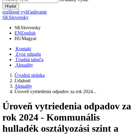
Hľadať
rozšírené vyhľadávanie
SK
Slovensky
SK
Slovensky
EN
English
HU
Magyar
Kontakt
Zvoz odpadu
Úradná tabuľa
Aktuality
Úvodná stránka
Udalosti
Aktuality
Úroveň vytriedenia odpadov za rok 2024...
Úroveň vytriedenia odpadov za
rok 2024 - Kommunális
hulladék osztályozási szint a