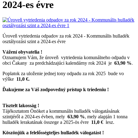
2024-es évre
Úroveň vytriedenia odpadov za rok 2024 - Kommunális hulladék
osztályozási szint a 2024-es évre
Vážení obyvatelia !
Oznamujem Vám, že úroveň vytriedenia komunálneho odpadu v
obci Čakany za predchádzajúci kalendárny rok 2024 je
63,90 %
.
Poplatok za uloženie jednej tony odpadu za rok 2025 bude vo
výške
11,0 €.
Ďakujeme za Váš zodpovedný prístup k
triede
niu !
Tisztelt lakosság !
Tájékoztatom Önöket a kommunális hulladék válogatásának
szintjéről a 2024-es évben, mely
63,90 %
, mely alapján 1 tonna
hulladék lerakatának összege a 2025-ös évre
11,0 €
lesz.
Köszönjük a felelősségteljes hulladék válogatást !