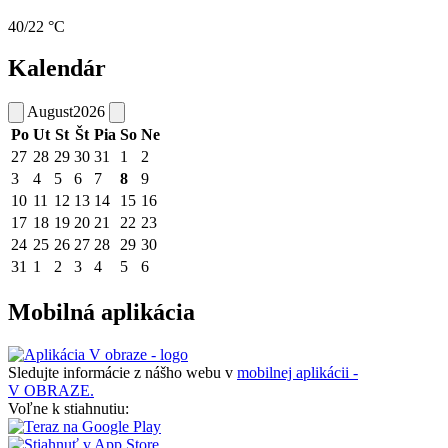
40/22 °C
Kalendár
August
2026
Po
Ut
St
Št
Pia
So
Ne
27
28
29
30
31
1
2
3
4
5
6
7
8
9
10
11
12
13
14
15
16
17
18
19
20
21
22
23
24
25
26
27
28
29
30
31
1
2
3
4
5
6
Mobilná aplikácia
Sledujte informácie z nášho webu v
mobilnej aplikácii -
V OBRAZE.
Voľne k stiahnutiu: