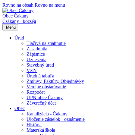
Rovno na obsah
Rovno na menu
Obec Čakany
Csákany - község
Menu
Úrad
Tlačivá na stiahnutie
Zasadnutia
Zápisnice
Uznesenia
Stavebný úrad
VZN
Úradná tabuľa
Zmluvy, Faktúry, Objednávky
Verejné obstarávanie
Rozpočet
ÚPN obce Čakany
Záverečný účet
Obec
Kanalizácia - Čakany
Uloženie zásielok - oznámenie
História
Materská škola