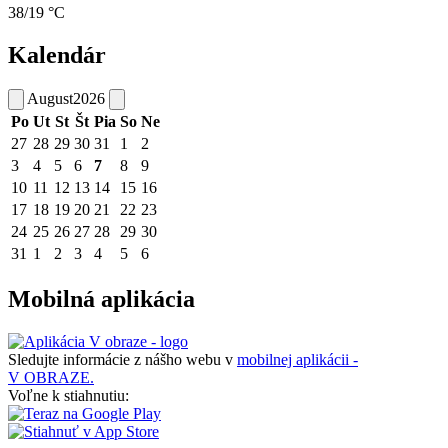
38/19 °C
Kalendár
August
2026
Po
Ut
St
Št
Pia
So
Ne
27
28
29
30
31
1
2
3
4
5
6
7
8
9
10
11
12
13
14
15
16
17
18
19
20
21
22
23
24
25
26
27
28
29
30
31
1
2
3
4
5
6
Mobilná aplikácia
Sledujte informácie z nášho webu v
mobilnej aplikácii -
V OBRAZE.
Voľne k stiahnutiu: