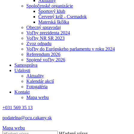
Aktuality
Spoločenské organizácie
Športový klub
Červený kríž - Csemadok
Materská škôlka
Obecný spravodaj
Voľby prezidenta 2024
Voľby NR SR 2023
Zvoz odpadu
Voľby do Európskeho parlamentu v roku 2024
Referendum 2026
Spojené voľby 2026
Samospráva
Udalosti
Aktuality
Kalendár akcií
Fotogaléria
Kontakt
Mapa webu
+031 569 35 13
podatelna@ocu.cakany.sk
Mapa webu
Hľadaný výraz