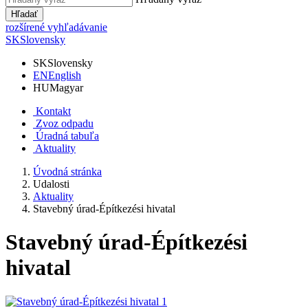
Hľadať
rozšírené vyhľadávanie
SK
Slovensky
SK
Slovensky
EN
English
HU
Magyar
Kontakt
Zvoz odpadu
Úradná tabuľa
Aktuality
Úvodná stránka
Udalosti
Aktuality
Stavebný úrad-Építkezési hivatal
Stavebný úrad-Építkezési
hivatal