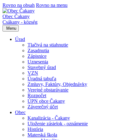
Rovno na obsah
Rovno na menu
Obec Čakany
Csákany - község
Menu
Úrad
Tlačivá na stiahnutie
Zasadnutia
Zápisnice
Uznesenia
Stavebný úrad
VZN
Úradná tabuľa
Zmluvy, Faktúry, Objednávky
Verejné obstarávanie
Rozpočet
ÚPN obce Čakany
Záverečný účet
Obec
Kanalizácia - Čakany
Uloženie zásielok - oznámenie
História
Materská škola