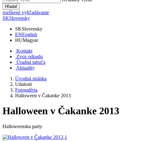
Hľadať
rozšírené vyhľadávanie
SK
Slovensky
SK
Slovensky
EN
English
HU
Magyar
Kontakt
Zvoz odpadu
Úradná tabuľa
Aktuality
Úvodná stránka
Udalosti
Fotogaléria
Halloween v Čakanke 2013
Halloween v Čakanke 2013
Halloweenska party