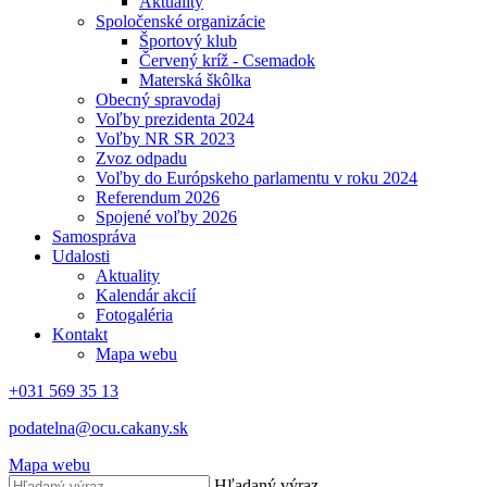
Aktuality
Spoločenské organizácie
Športový klub
Červený kríž - Csemadok
Materská škôlka
Obecný spravodaj
Voľby prezidenta 2024
Voľby NR SR 2023
Zvoz odpadu
Voľby do Európskeho parlamentu v roku 2024
Referendum 2026
Spojené voľby 2026
Samospráva
Udalosti
Aktuality
Kalendár akcií
Fotogaléria
Kontakt
Mapa webu
+031 569 35 13
podatelna@ocu.cakany.sk
Mapa webu
Hľadaný výraz