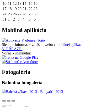
10
11
12
13
14
15
16
17
18
19
20
21
22
23
24
25
26
27
28
29
30
31
1
2
3
4
5
6
Mobilná aplikácia
Sledujte informácie z nášho webu v
mobilnej aplikácii -
V OBRAZE.
Voľne k stiahnutiu:
Fotogaléria
Náhodná fotogaléria