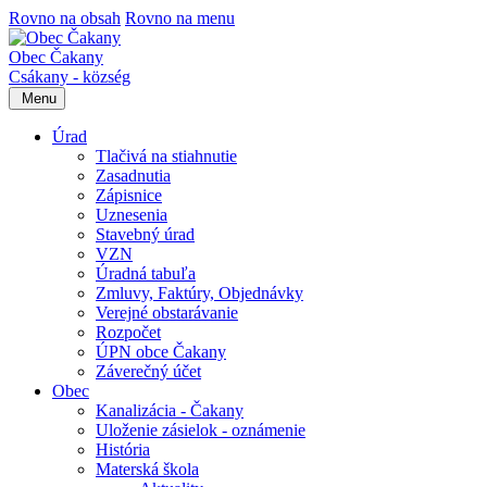
Rovno na obsah
Rovno na menu
Obec Čakany
Csákany - község
Menu
Úrad
Tlačivá na stiahnutie
Zasadnutia
Zápisnice
Uznesenia
Stavebný úrad
VZN
Úradná tabuľa
Zmluvy, Faktúry, Objednávky
Verejné obstarávanie
Rozpočet
ÚPN obce Čakany
Záverečný účet
Obec
Kanalizácia - Čakany
Uloženie zásielok - oznámenie
História
Materská škola